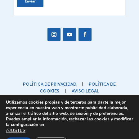
POLÍTICA DE PRIVACIDAD
|
POLÍTICA DE
COOKIES
|
AVISO LEGAL
forofamilia@forofamilia.org
| C/ Marinero, 10 28260
Utilizamos cookies propias y de terceros para darte la mejor
Galapagar
experiencia en nuestra web y mostrarte publicidad elaborada,
analizar el tráfico del sitio web, de sesión y de preferencias.
Puedes ampliar la información, rechazar las cookies y modificar
la configuración en
AJUSTES
.
Foro español de la Familia Copyright © 2026. Todos