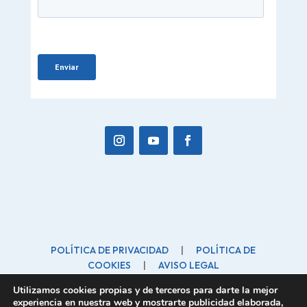
POLÍTICA DE PRIVACIDAD
|
POLÍTICA DE
COOKIES
|
AVISO LEGAL
forofamilia@forofamilia.org
| C/ Marinero, 10 28260
Utilizamos cookies propias y de terceros para darte la mejor
Galapagar
experiencia en nuestra web y mostrarte publicidad elaborada,