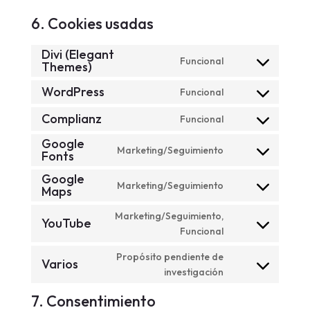
6. Cookies usadas
Divi (Elegant
Funcional
Themes)
Consent
to
WordPress
Funcional
service
Consent
divi-
to
Complianz
Funcional
Consent
(elegant-
service
to
Google
themes)
wordpress
Marketing/Seguimiento
Fonts
service
Consent
complianz
to
Google
Marketing/Seguimiento
service
Maps
Consent
google-
to
Marketing/Seguimiento,
fonts
YouTube
service
Consent
Funcional
google-
to
maps
Propósito pendiente de
service
Varios
Consent
investigación
youtube
to
7. Consentimiento
service