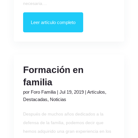
necesaria....
Leer artículo completo
Formación en
familia
por
Foro Familia
|
Jul 19, 2019
|
Artículos
,
Destacadas
,
Noticias
Después de muchos años dedicados a la
defensa de la familia, podemos decir que
hemos adquirido una gran experiencia en los