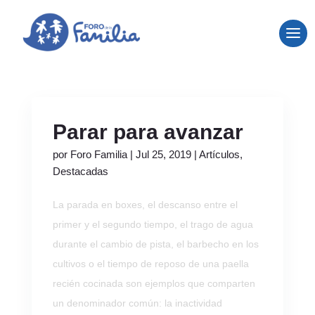
Parar para avanzar
por
Foro Familia
|
Jul 25, 2019
|
Artículos
,
Destacadas
La parada en boxes, el descanso entre el
primer y el segundo tiempo, el trago de agua
durante el cambio de pista, el barbecho en los
cultivos o el tiempo de reposo de una paella
recién cocinada son ejemplos que comparten
un denominador común: la inactividad