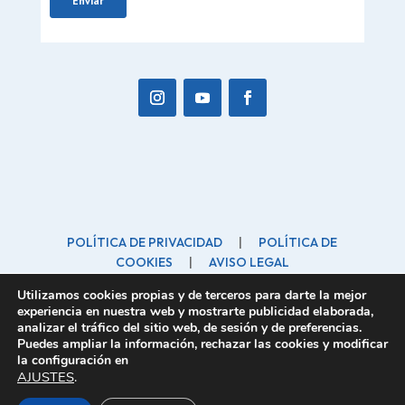
POLÍTICA DE PRIVACIDAD
|
POLÍTICA DE
COOKIES
|
AVISO LEGAL
forofamilia@forofamilia.org
| C/ Marinero, 10 28260
Utilizamos cookies propias y de terceros para darte la mejor
Galapagar
experiencia en nuestra web y mostrarte publicidad elaborada,
analizar el tráfico del sitio web, de sesión y de preferencias.
Puedes ampliar la información, rechazar las cookies y modificar
la configuración en
AJUSTES
.
Foro español de la Familia Copyright © 2026. Todos
los derechos reservados