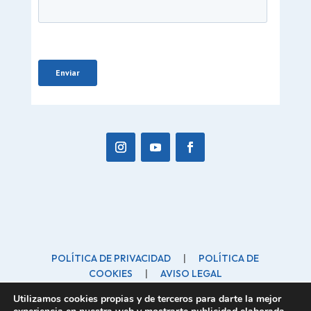
POLÍTICA DE PRIVACIDAD
|
POLÍTICA DE
COOKIES
|
AVISO LEGAL
forofamilia@forofamilia.org
| C/ Marinero, 10 28260
Utilizamos cookies propias y de terceros para darte la mejor
Galapagar